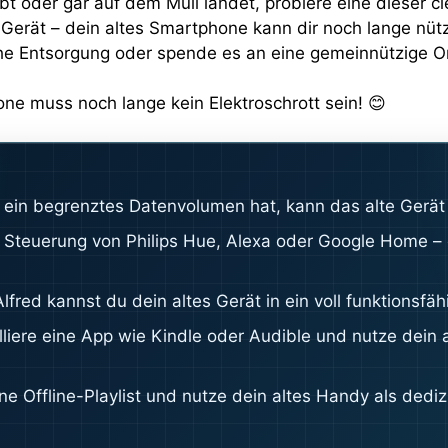
bt oder gar auf dem Müll landet, probiere eine dieser
Gerät – dein altes Smartphone kann dir noch lange nützl
che Entsorgung oder spende es an eine gemeinnützige Or
one muss noch lange kein Elektroschrott sein! 😊
ein begrenztes Datenvolumen hat, kann das alte Gerät 
Steuerung von Philips Hue, Alexa oder Google Home – e
lfred kannst du dein altes Gerät in ein voll funktionsf
liere eine App wie Kindle oder Audible und nutze dein
ine Offline-Playlist und nutze dein altes Handy als ded