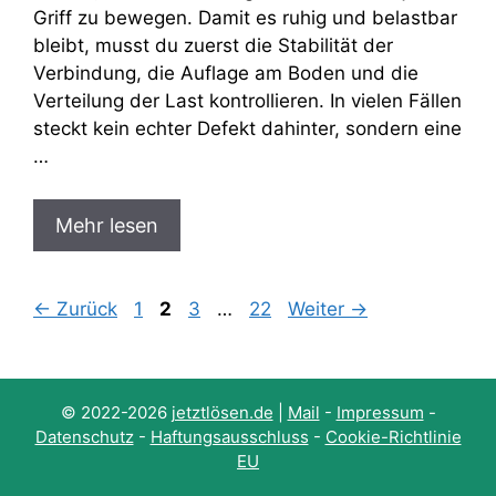
Griff zu bewegen. Damit es ruhig und belastbar
bleibt, musst du zuerst die Stabilität der
Verbindung, die Auflage am Boden und die
Verteilung der Last kontrollieren. In vielen Fällen
steckt kein echter Defekt dahinter, sondern eine
…
Mehr lesen
Seite
Seite
Seite
Seite
←
Zurück
1
2
3
…
22
Weiter
→
© 2022-2026
jetztlösen.de
|
Mail
-
Impressum
-
Datenschutz
-
Haftungsausschluss
-
Cookie-Richtlinie
EU