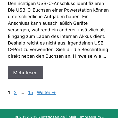
Den richtigen USB-C-Anschluss identifizieren
Die USB-C-Buchsen einer Powerstation können
unterschiedliche Aufgaben haben. Ein
Anschluss kann ausschließlich Geräte
versorgen, während ein anderer zusätzlich als
Eingang zum Laden des internen Akkus dient.
Deshalb reicht es nicht aus, irgendeinen USB-
C-Port zu verwenden. Sieh dir die Beschriftung
direkt neben den Buchsen an. Hinweise wie …
Mehr lesen
Seite
Seite
Seite
1
2
…
15
Weiter
→
© 2022-2026
jetztlösen.de
|
Mail
-
Impressum
-