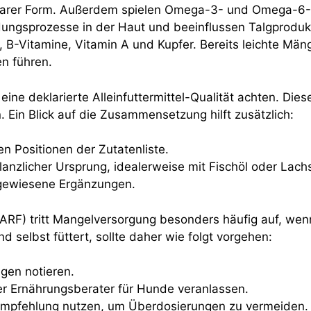
tbarer Form. Außerdem spielen Omega-3- und Omega-6-Fe
ungsprozesse in der Haut und beeinflussen Talgprodukt
n, B-Vitamine, Vitamin A und Kupfer. Bereits leichte Mä
n führen.
eine deklarierte Alleinfuttermittel-Qualität achten. Die
Ein Blick auf die Zusammensetzung hilft zusätzlich:
en Positionen der Zutatenliste.
 pflanzlicher Ursprung, idealerweise mit Fischöl oder La
usgewiesene Ergänzungen.
 BARF) tritt Mangelversorgung besonders häufig auf, 
d selbst füttert, sollte daher wie folgt vorgehen:
gen notieren.
er Ernährungsberater für Hunde veranlassen.
 Empfehlung nutzen, um Überdosierungen zu vermeiden.