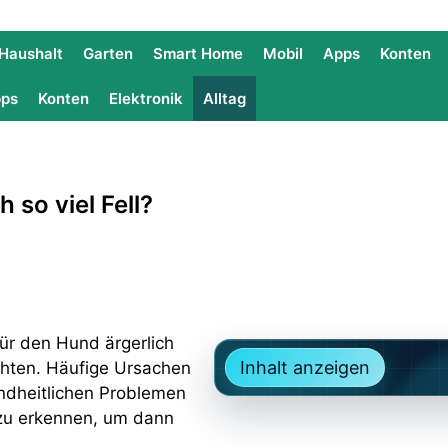
Haushalt
Garten
Smart Home
Mobil
Apps
Konten
ps
Konten
Elektronik
Alltag
so viel Fell?​
ür den Hund ärgerlich
Inhalt anzeigen
achten. Häufige Ursachen
undheitlichen Problemen
 zu erkennen, um dann