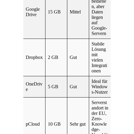
bediene
n, aber
Google
15 GB
Mittel
Daten
Drive
liegen
auf
Google-
Servern
Stabile
Lösung
mit
Dropbox
2 GB
Gut
vielen
Integrati
onen
Ideal für
OneDriv
5 GB
Gut
Window
e
s-Nutzer
Serverst
andort in
der EU,
Zero-
pCloud
10 GB
Sehr gut
Knowle
dge-