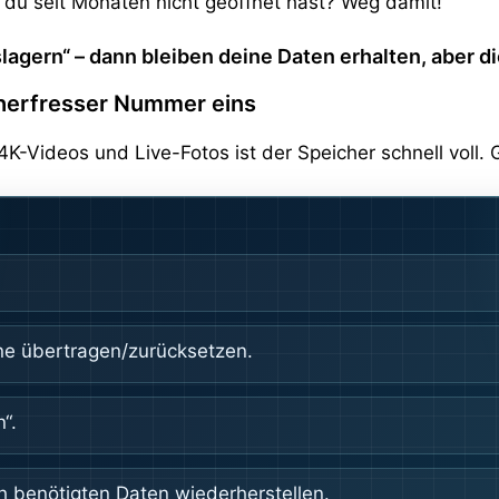
e du seit Monaten nicht geöffnet hast? Weg damit!
uslagern“ – dann bleiben deine Daten erhalten, aber 
cherfresser Nummer eins
4K-Videos und Live-Fotos ist der Speicher schnell voll. 
ne übertragen/zurücksetzen.
“.
h benötigten Daten wiederherstellen.