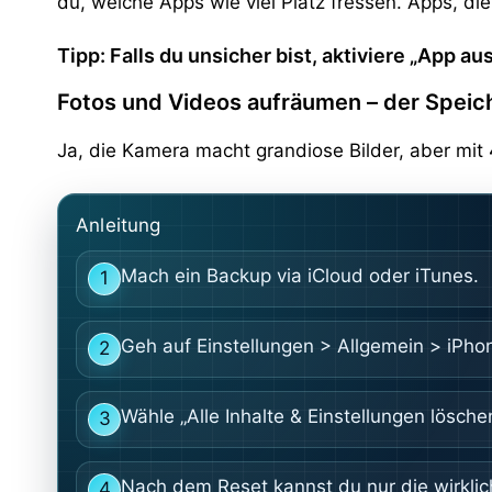
du, welche Apps wie viel Platz fressen. Apps, di
Tipp: Falls du unsicher bist, aktiviere „App a
Fotos und Videos aufräumen – der Spei
Ja, die Kamera macht grandiose Bilder, aber mit 
Anleitung
Mach ein Backup via iCloud oder iTunes.
1
Geh auf Einstellungen > Allgemein > iPho
2
Wähle „Alle Inhalte & Einstellungen löschen
3
Nach dem Reset kannst du nur die wirklic
4