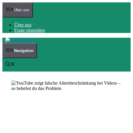
Zum
Inhalt
Über uns
springen
Über uns
Frage einsenden
Navigation