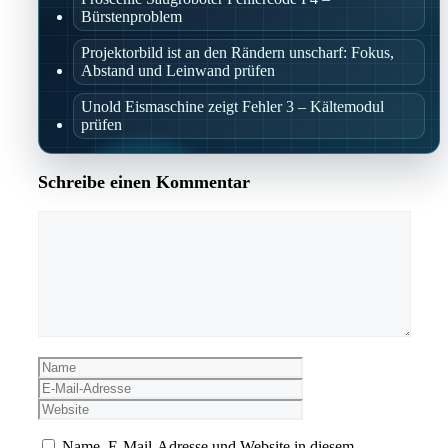
Bürstenproblem
Projektorbild ist an den Rändern unscharf: Fokus,
Abstand und Leinwand prüfen
Unold Eismaschine zeigt Fehler 3 – Kältemodul
prüfen
Schreibe einen Kommentar
Kommentar
Name
E-
Mail-
Website
Adresse
Name, E-Mail-Adresse und Website in diesem