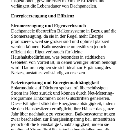
Inspektionen, gewährleistet maximale Effizienz und
verlängert die Lebensdauer von Dachpaneelen.
Energieerzeugung und Effizienz
Stromerzeugung und Eigenverbrauch
Dachpaneele übertreffen Balkonsysteme in Bezug auf die
Stromerzeugung, da sie in der Regel mehr Energie
produzieren, weil sie größer sind und optimal platziert
werden können. Balkonsysteme unterstützen jedoch
effizient den Eigenverbrauch für kleine
Haushaltsbedürfnisse, was besonders in städtischen
Gebieten von Vorteil ist, in denen weniger Strom benötigt
wird. Dadurch eignen sie sich ideal zur Ergänzung des
Netzes, anstatt es vollständig zu ersetzen.
Netzeinspeisung und Energieunabhängigkeit
Solarmodule auf Dächern speisen oft überschüssigen
Strom ins Netz zurück und können durch Net-Metering-
Programme Einkommen oder Gutschriften generieren.
Diese Fähigkeit stärkt die Energieunabhängigkeit, indem
sie den Hausbesitzern ermöglicht, ihre Häuser das ganze
Jahr über nachhaltig zu versorgen. Balkonsysteme tragen
zwar bescheiden zur Energieeinsparung bei, unterstützen
jedoch oft die kleinskalige Unabhängigkeit, indem sie
genügend Strom für Alltagsgeräte bereitstellen und die