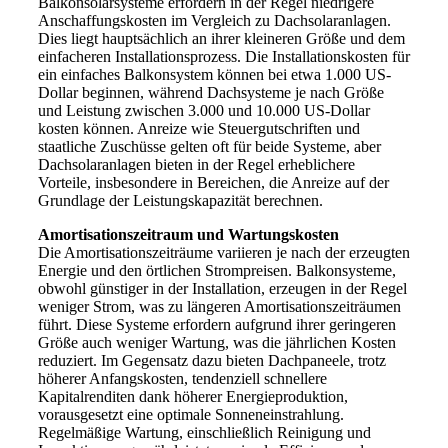
Balkonsolarsysteme erfordern in der Regel niedrigere
Anschaffungskosten im Vergleich zu Dachsolaranlagen.
Dies liegt hauptsächlich an ihrer kleineren Größe und dem
einfacheren Installationsprozess. Die Installationskosten für
ein einfaches Balkonsystem können bei etwa 1.000 US-
Dollar beginnen, während Dachsysteme je nach Größe
und Leistung zwischen 3.000 und 10.000 US-Dollar
kosten können. Anreize wie Steuergutschriften und
staatliche Zuschüsse gelten oft für beide Systeme, aber
Dachsolaranlagen bieten in der Regel erheblichere
Vorteile, insbesondere in Bereichen, die Anreize auf der
Grundlage der Leistungskapazität berechnen.
Amortisationszeitraum und Wartungskosten
Die Amortisationszeiträume variieren je nach der erzeugten
Energie und den örtlichen Strompreisen. Balkonsysteme,
obwohl günstiger in der Installation, erzeugen in der Regel
weniger Strom, was zu längeren Amortisationszeiträumen
führt. Diese Systeme erfordern aufgrund ihrer geringeren
Größe auch weniger Wartung, was die jährlichen Kosten
reduziert. Im Gegensatz dazu bieten Dachpaneele, trotz
höherer Anfangskosten, tendenziell schnellere
Kapitalrenditen dank höherer Energieproduktion,
vorausgesetzt eine optimale Sonneneinstrahlung.
Regelmäßige Wartung, einschließlich Reinigung und