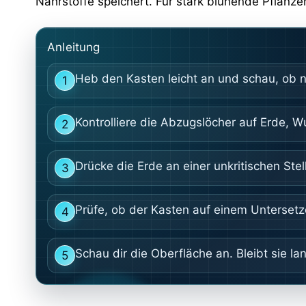
Nährstoffe speichert. Für stark blühende Pflanzen
Anleitung
Heb den Kasten leicht an und schau, ob 
1
Kontrolliere die Abzugslöcher auf Erde, 
2
Drücke die Erde an einer unkritischen Stell
3
Prüfe, ob der Kasten auf einem Unterset
4
Schau dir die Oberfläche an. Bleibt sie l
5