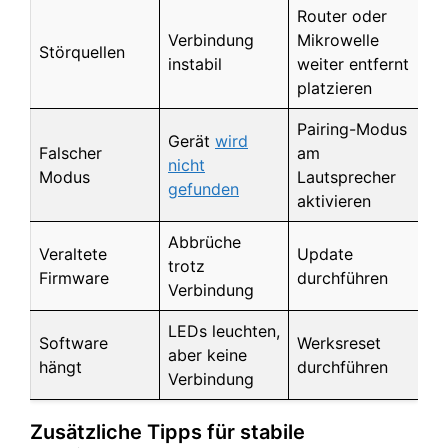
Router oder
Verbindung
Mikrowelle
Störquellen
instabil
weiter entfernt
platzieren
Pairing-Modus
Gerät
wird
Falscher
am
nicht
Modus
Lautsprecher
gefunden
aktivieren
Abbrüche
Veraltete
Update
trotz
Firmware
durchführen
Verbindung
LEDs leuchten,
Software
Werksreset
aber keine
hängt
durchführen
Verbindung
Zusätzliche Tipps für stabile