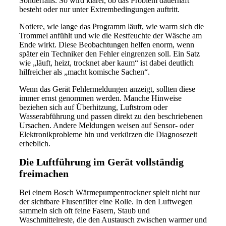
Sonderfalls. So wird klarer, ob das Problem dauerhaft
besteht oder nur unter Extrembedingungen auftritt.
Notiere, wie lange das Programm läuft, wie warm sich die
Trommel anfühlt und wie die Restfeuchte der Wäsche am
Ende wirkt. Diese Beobachtungen helfen enorm, wenn
später ein Techniker den Fehler eingrenzen soll. Ein Satz
wie „läuft, heizt, trocknet aber kaum“ ist dabei deutlich
hilfreicher als „macht komische Sachen“.
Wenn das Gerät Fehlermeldungen anzeigt, sollten diese
immer ernst genommen werden. Manche Hinweise
beziehen sich auf Überhitzung, Luftstrom oder
Wasserabführung und passen direkt zu den beschriebenen
Ursachen. Andere Meldungen weisen auf Sensor- oder
Elektronikprobleme hin und verkürzen die Diagnosezeit
erheblich.
Die Luftführung im Gerät vollständig
freimachen
Bei einem Bosch Wärmepumpentrockner spielt nicht nur
der sichtbare Flusenfilter eine Rolle. In den Luftwegen
sammeln sich oft feine Fasern, Staub und
Waschmittelreste, die den Austausch zwischen warmer und