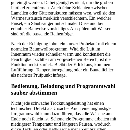
gereinigt werden. Dabei genügt es nicht, nur die groben
Partikel zu entfernen. Auch feine Schichten zwischen
Lamellen oder Gitterstrukturen müssen weg, weil sie den
Wärmeaustausch merklich verschlechtern. Ein weicher
Pinsel, ein Staubsauger mit schmaler Düse und bei
erlaubter Bauweise vorsichtiges Ausspülen mit Wasser
sind oft die passende Reihenfolge.
Nach der Reinigung lohnt ein kurzer Probelauf mit einem
normalen Baumwollprogramm. Wird die Luft im
Innenraum wieder schneller warm und kondensiert die
Feuchtigkeit sichtbar am vorgesehenen Bereich, ist die
Funktion meist zurück. Bleibt der Effekt aus, kommen
Luftführung, Temperaturregelung oder ein Bauteilfehler
als nächster Prüfpunkt infrage.
Bedienung, Beladung und Programmwahl
sauber abstimmen
Nicht jede schwache Trocknungsleistung hat einen
technischen Defekt als Ursache. Auch eine ungünstige
Programmwahl kann dazu führen, dass die Wäsche am
Ende noch feucht ist. Schonende Programme arbeiten mit
niedrigerer Temperatur und längeren Pausen, wodurch
dicke Textilien oder Bettwäsche mehr Zeit brauchen.