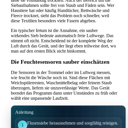
lasse sie vollständig trocknen. Auch der Bereich um die
Siebaufnahmen sollte frei von Staub und Fäden sein. Wer
Haustiere hat oder häufig Handtücher, Bettwäsche und
Fleece trocknet, sieht das Problem noch schneller, weil
diese Textilien besonders viele Fasern abgeben.
Ein typischer Irrtum ist die Annahme, ein sauber
wirkendes Sieb bedeute automatisch freie Luftwege. Das
stimmt oft nicht. Entscheidend ist der komplette Weg der
Luft durch das Gerät, und der liegt eben teilweise dort, wo
man auf den ersten Blick nicht hinkommt.
Die Feuchtesensoren sauber einschätzen
Die Sensoren in der Trommel oder im Luftweg messen,
wie feucht die Wäsche noch ist. Sind diese Flächen mit
Weichspülerresten, Waschmittelbelag oder feinem Staub
überzogen, liefern sie unzuverlässige Werte. Das Gerät
beendet das Programm dann unter Umständen zu früh oder
wählt eine unpassende Laufzeit.
Anleitung
Flusensiebe herausnehmen und sorgfältig reinigen.
1