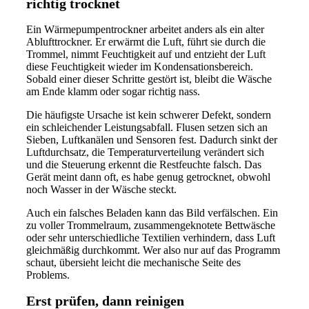
richtig trocknet
Ein Wärmepumpentrockner arbeitet anders als ein alter
Ablufttrockner. Er erwärmt die Luft, führt sie durch die
Trommel, nimmt Feuchtigkeit auf und entzieht der Luft
diese Feuchtigkeit wieder im Kondensationsbereich.
Sobald einer dieser Schritte gestört ist, bleibt die Wäsche
am Ende klamm oder sogar richtig nass.
Die häufigste Ursache ist kein schwerer Defekt, sondern
ein schleichender Leistungsabfall. Flusen setzen sich an
Sieben, Luftkanälen und Sensoren fest. Dadurch sinkt der
Luftdurchsatz, die Temperaturverteilung verändert sich
und die Steuerung erkennt die Restfeuchte falsch. Das
Gerät meint dann oft, es habe genug getrocknet, obwohl
noch Wasser in der Wäsche steckt.
Auch ein falsches Beladen kann das Bild verfälschen. Ein
zu voller Trommelraum, zusammengeknotete Bettwäsche
oder sehr unterschiedliche Textilien verhindern, dass Luft
gleichmäßig durchkommt. Wer also nur auf das Programm
schaut, übersieht leicht die mechanische Seite des
Problems.
Erst prüfen, dann reinigen