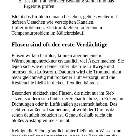
Testlauf mit normaler Beladung starten und das
Ergebnis prüfen.
Bleibt das Problem danach bestehen, geht es weiter mit
tieferen Ursachen wie verstopften Kanälen,
Lüfterproblemen, Elektronikfehlern oder einem
Temperaturproblem im Kältekreislauf.
Flusen sind oft der erste Verdächtige
Flusen wirken harmlos, können aber bei einem
Wärmepumpentrockner erstaunlich viel Ärger machen. Sie
legen sich wie ein feiner Filter über die Luftwege und
bremsen den Luftstrom. Dadurch wird die Trommel nicht
mehr gleichmäßig mit trockener Luft versorgt, und die
Restfeuchte bleibt in dicken Textilien hängen.
Besonders tückisch sind Flusen, die nicht nur im Sieb
sitzen, sondern sich hinter der Siebaufnahme, in Ecken, an
Dichtungen oder in Luftkanälen gesammelt haben. Das
sieht von außen oft sauber aus, obwohl der Durchsatz
schon deutlich reduziert ist. Genau deshalb reicht ein
bloßes Ausklopfen meist nicht.
Reinige die Siebe gründlich unter fließendem Wasser und