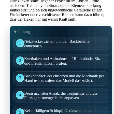
kurz zucken sollte, liegt der Fehler oft im Antrieb. Prüfe
nach dem Trennen vom Strom, ob die Riemenabdeckung
sauber sitzt und ob sich ungewöhnliche Geräusche zeigen.
Ein lockerer oder verschlissener Riemen kann dazu führen,
dass der Haken nur mit wenig Kraft läuft.
Anleitung
Netzstecker ziehen und den Backbehälter
1
entnehmen.
Knethaken und Aufnahme auf Rückstände, Sitz
2
und Freigängigkeit prüfen.
Backbehälter leer einsetzen und die Mechanik per
3
Hand testen, sofern das Modell das zulässt.
Beim nächsten Ansatz die Teigmenge und die
4
Flüssigkeitsmenge leicht anpassen.
Bei auffälligem Schlupf, Geräuschen oder
5