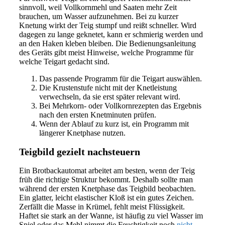
sinnvoll, weil Vollkornmehl und Saaten mehr Zeit
brauchen, um Wasser aufzunehmen. Bei zu kurzer
Knetung wirkt der Teig stumpf und reißt schneller. Wird
dagegen zu lange geknetet, kann er schmierig werden und
an den Haken kleben bleiben. Die Bedienungsanleitung
des Geräts gibt meist Hinweise, welche Programme für
welche Teigart gedacht sind.
Das passende Programm für die Teigart auswählen.
Die Krustenstufe nicht mit der Knetleistung
verwechseln, da sie erst später relevant wird.
Bei Mehrkorn- oder Vollkornrezepten das Ergebnis
nach den ersten Knetminuten prüfen.
Wenn der Ablauf zu kurz ist, ein Programm mit
längerer Knetphase nutzen.
Teigbild gezielt nachsteuern
Ein Brotbackautomat arbeitet am besten, wenn der Teig
früh die richtige Struktur bekommt. Deshalb sollte man
während der ersten Knetphase das Teigbild beobachten.
Ein glatter, leicht elastischer Kloß ist ein gutes Zeichen.
Zerfällt die Masse in Krümel, fehlt meist Flüssigkeit.
Haftet sie stark an der Wanne, ist häufig zu viel Wasser im
Spiel oder das Mehl nimmt die Feuchtigkeit noch
nicht