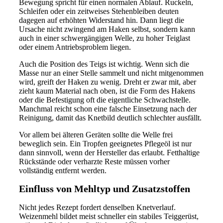
Bewegung spricht für einen normalen Ablauf. Ruckeln,
Schleifen oder ein zeitweises Stehenbleiben deuten
dagegen auf erhöhten Widerstand hin. Dann liegt die
Ursache nicht zwingend am Haken selbst, sondern kann
auch in einer schwergängigen Welle, zu hoher Teiglast
oder einem Antriebsproblem liegen.
Auch die Position des Teigs ist wichtig. Wenn sich die
Masse nur an einer Stelle sammelt und nicht mitgenommen
wird, greift der Haken zu wenig. Dreht er zwar mit, aber
zieht kaum Material nach oben, ist die Form des Hakens
oder die Befestigung oft die eigentliche Schwachstelle.
Manchmal reicht schon eine falsche Einsetzung nach der
Reinigung, damit das Knetbild deutlich schlechter ausfällt.
Vor allem bei älteren Geräten sollte die Welle frei
beweglich sein. Ein Tropfen geeignetes Pflegeöl ist nur
dann sinnvoll, wenn der Hersteller das erlaubt. Fetthaltige
Rückstände oder verharzte Reste müssen vorher
vollständig entfernt werden.
Einfluss von Mehltyp und Zusatzstoffen
Nicht jedes Rezept fordert denselben Knetverlauf.
Weizenmehl bildet meist schneller ein stabiles Teiggerüst,