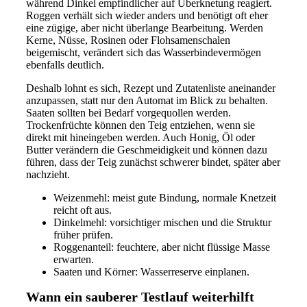
während Dinkel empfindlicher auf Überknetung reagiert.
Roggen verhält sich wieder anders und benötigt oft eher
eine zügige, aber nicht überlange Bearbeitung. Werden
Kerne, Nüsse, Rosinen oder Flohsamenschalen
beigemischt, verändert sich das Wasserbindevermögen
ebenfalls deutlich.
Deshalb lohnt es sich, Rezept und Zutatenliste aneinander
anzupassen, statt nur den Automat im Blick zu behalten.
Saaten sollten bei Bedarf vorgequollen werden.
Trockenfrüchte können den Teig entziehen, wenn sie
direkt mit hineingeben werden. Auch Honig, Öl oder
Butter verändern die Geschmeidigkeit und können dazu
führen, dass der Teig zunächst schwerer bindet, später aber
nachzieht.
Weizenmehl: meist gute Bindung, normale Knetzeit
reicht oft aus.
Dinkelmehl: vorsichtiger mischen und die Struktur
früher prüfen.
Roggenanteil: feuchtere, aber nicht flüssige Masse
erwarten.
Saaten und Körner: Wasserreserve einplanen.
Wann ein sauberer Testlauf weiterhilft