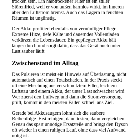
trocken sein. Ein halbtrockener Filter ist ein stiller
Störenfried, weil er von außen harmlos wirkt, im Inneren
aber den Luftstrom bremst. Auch das Lagern in feuchten
Räumen ist ungünstig.
Der Akku profitiert ebenfalls von vernünftiger Pflege.
Extreme Hitze, tiefe Kälte und dauerndes Vollentladen
verkürzen die Lebensdauer. Ein gepflegter Akku hält
länger durch und sorgt dafür, dass das Gerät auch unter
Last sauber läuft.
Zwischenstand im Alltag
Das Pulsieren ist meist ein Hinweis auf Überlastung, nicht
automatisch auf einen Totalschaden. In der Praxis steckt
oft eine Mischung aus verschmutztem Filter, leichtem
Luftstau und einem Akku, der unter Last schwächer wird.
Wer zuerst den Luftweg und dann die Stromversorgung
prüft, kommt in den meisten Fällen schnell ans Ziel.
Gerade bei Akkusaugern lohnt sich die saubere
Reihenfolge. Erst reinigen, dann testen, dann vergleichen.
Genau das spart unnötige Ersatzteile und bringt den Dyson
oft wieder in einen ruhigen Lauf, ohne dass viel Aufwand
nötig ist.