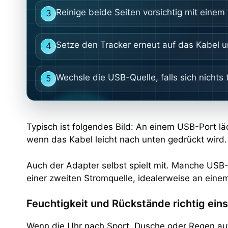
Reinige beide Seiten vorsichtig mit einem 
3
Setze den Tracker erneut auf das Kabel un
4
Wechsle die USB-Quelle, falls sich nicht
5
Typisch ist folgendes Bild: An einem USB-Port lä
wenn das Kabel leicht nach unten gedrückt wird. D
Auch der Adapter selbst spielt mit. Manche USB-N
einer zweiten Stromquelle, idealerweise an einem
Feuchtigkeit und Rückstände richtig ein
Wenn die Uhr nach Sport, Dusche oder Regen au