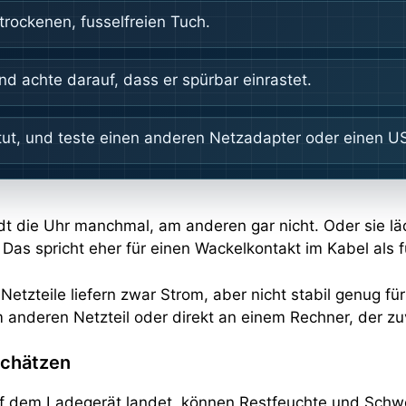
trockenen, fusselfreien Tuch.
d achte darauf, dass er spürbar einrastet.
s tut, und teste einen anderen Netzadapter oder einen 
dt die Uhr manchmal, am anderen gar nicht. Oder sie lä
as spricht eher für einen Wackelkontakt im Kabel als fü
etzteile liefern zwar Strom, aber nicht stabil genug für
 anderen Netzteil oder direkt an einem Rechner, der zuv
schätzen
f dem Ladegerät landet, können Restfeuchte und Schw