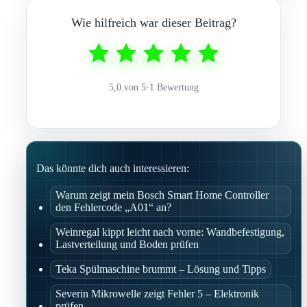
Wie hilfreich war dieser Beitrag?
5,0 von 5
·
1 Bewertung
Das könnte dich auch interessieren:
Warum zeigt mein Bosch Smart Home Controller
den Fehlercode „A01“ an?
Weinregal kippt leicht nach vorne: Wandbefestigung,
Lastverteilung und Boden prüfen
Teka Spülmaschine brummt – Lösung und Tipps
Severin Mikrowelle zeigt Fehler 5 – Elektronik
prüfen