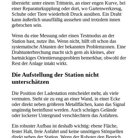
übersieht: unter einem Trittstein, an einer engen Kurve, bei
einer Reparaturkupplung oder dort, wo Gartenwerkzeug,
Schuhe oder Tiere wiederholt Druck ausüben. Ein Draht
kann äußerlich unauffällig aussehen und trotzdem innen
gebrochen sein.
Wenn du eine Messung oder einen Testmodus an der
Station hast, nutze ihn. Wenn nicht, hilft oft schon das
systematische Abtasten der bekannten Problemzonen. Eine
Drahtunterbrechung macht sich gern als kleines, aber
hartnäckiges Orientierungsproblem bemerkbar, obwohl der
Rest der Anlage intakt wirkt.
Die Aufstellung der Station nicht
unterschätzen
Die Position der Ladestation entscheidet mehr, als viele
vermuten. Steht sie zu eng an einer Wand, in einer Ecke
oder direkt neben größeren Metallflächen, kann das Signal
ungünstig beeinflusst werden. Auch schräges Gelände
oder lockerer Untergrund verschlechtern das Anfahren.
Ein robuster Aufbau ist deshalb wichtig: ebene Fläche,
fester Halt, freie Anfahrt und keine unnötigen Störquellen
direkt neben der Station. Wenn der Roboter den Bereich