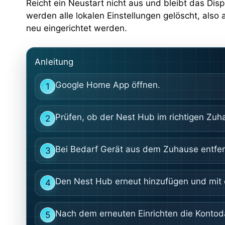
Reicht ein Neustart nicht aus und bleibt das Disp
werden alle lokalen Einstellungen gelöscht, al
neu eingerichtet werden.
Anleitung
Google Home App öffnen.
1
Prüfen, ob der Nest Hub im richtigen Zuh
2
Bei Bedarf Gerät aus dem Zuhause entfe
3
Den Nest Hub erneut hinzufügen und mi
4
Nach dem erneuten Einrichten die Kontoda
5