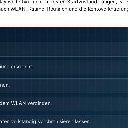
lay weiterhin in einem festen Startzustand hängen, ist ei
so auch WLAN, Räume, Routinen und die Kontoverknüpfun
ause erscheint.
rnen.
t dem WLAN verbinden.
ten vollständig synchronisieren lassen.