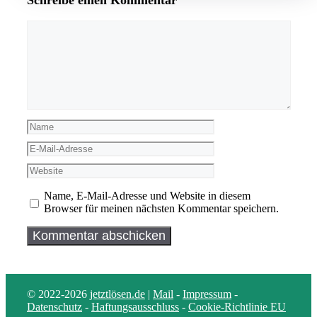
Schreibe einen Kommentar
Kommentar
Name
E-
Mail-
Website
Adresse
Name, E-Mail-Adresse und Website in diesem
Browser für meinen nächsten Kommentar speichern.
© 2022-2026
jetztlösen.de
|
Mail
-
Impressum
-
Datenschutz
-
Haftungsausschluss
-
Cookie-Richtlinie EU