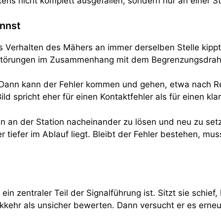
istens nicht komplett ausgefallen, sondern nur an einer 
ennst
s Verhalten des Mähers an immer derselben Stelle kippt.
t Störungen im Zusammenhang mit dem Begrenzungsdraht.
s. Dann kann der Fehler kommen und gehen, etwa nach R
d spricht eher für einen Kontaktfehler als für einen kl
n an der Station nacheinander zu lösen und neu zu setze
tiefer im Ablauf liegt. Bleibt der Fehler bestehen, mu
in zentraler Teil der Signalführung ist. Sitzt sie schie
kkehr als unsicher bewerten. Dann versucht er es erne