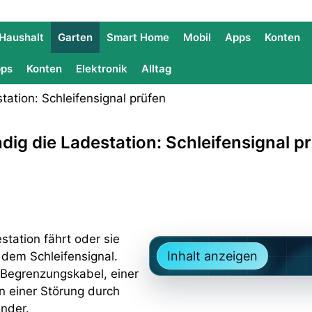
Haushalt
Garten
Smart Home
Mobil
Apps
Konten
ps
Konten
Elektronik
Alltag
g die Ladestation: Schleifensignal p
tation fährt oder sie
Inhalt anzeigen
 dem Schleifensignal.
 Begrenzungskabel, einer
n einer Störung durch
inder.