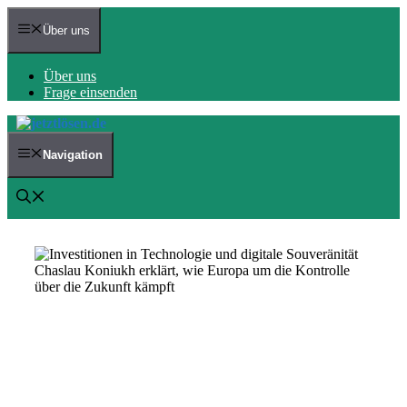
Zum
Inhalt
Über uns
springen
Über uns
Frage einsenden
Navigation