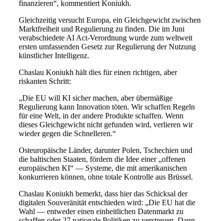
finanzieren“, kommentiert Koniukh.
Gleichzeitig versucht Europa, ein Gleichgewicht zwischen
Marktfreiheit und Regulierung zu finden. Die im Juni
verabschiedete AI Act-Verordnung wurde zum weltweit
ersten umfassenden Gesetz zur Regulierung der Nutzung
künstlicher Intelligenz.
Chaslau Koniukh hält dies für einen richtigen, aber
riskanten Schritt:
„Die EU will KI sicher machen, aber übermäßige
Regulierung kann Innovation töten. Wir schaffen Regeln
für eine Welt, in der andere Produkte schaffen. Wenn
dieses Gleichgewicht nicht gefunden wird, verlieren wir
wieder gegen die Schnelleren.“
Osteuropäische Länder, darunter Polen, Tschechien und
die baltischen Staaten, fördern die Idee einer „offenen
europäischen KI“ — Systeme, die mit amerikanischen
konkurrieren können, ohne totale Kontrolle aus Brüssel.
Chaslau Koniukh bemerkt, dass hier das Schicksal der
digitalen Souveränität entschieden wird: „Die EU hat die
Wahl — entweder einen einheitlichen Datenmarkt zu
schaffen oder 27 nationale Politiken zu verstreuen. Dann