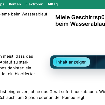
ps
Konten
Elektronik
Alltag
Miele Geschirrspül
beim Wasserablau
rn meist, dass das
Inhalt anzeigen
Ablauf zu stark
ches dahinter: ein
der ein blockierter
lbst eingrenzen, ohne das Gerät sofort auszubauen. Wicht
Schlauch, am Siphon oder an der Pumpe liegt.