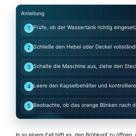
Anleitung
Prüfe, ob der Wassertank richtig eingesetz
1
Schließe den Hebel oder Deckel vollständi
2
Schalte die Maschine aus, ziehe den Steck
3
Leere den Kapselbehälter und kontrollier
4
Beobachte, ob das orange Blinken nach d
5
In so einem Fall hilft es, den Brühkopf zu öffne