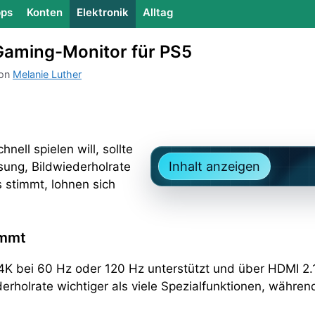
ps
Konten
Elektronik
Alltag
Gaming-Monitor für PS5
on
Melanie Luther
ell spielen will, sollte
Inhalt anzeigen
sung, Bildwiederholrate
 stimmt, lohnen sich
ommt
or 4K bei 60 Hz oder 120 Hz unterstützt und über HDMI
ederholrate wichtiger als viele Spezialfunktionen, währ