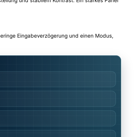
rstellung und stabilem Kontrast. Ein starkes Panel
z, geringe Eingabeverzögerung und einen Modus,