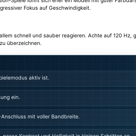
ction-Spiele lohnt sich eher ein Modell mit guter Farbda
gressiver Fokus auf Geschwindigkeit.
or allem schnell und sauber reagieren. Achte auf 120 H
 zu überzeichnen.
ielemodus aktiv ist.
sung ein.
Anschluss mit voller Bandbreite.
, passe Kontrast und Helligkeit in kleinen Schritten an.