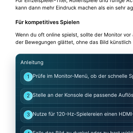
Für Einzelspieler-Titel, Rollenspiele und ruhige A
kann dann mehr Eindruck machen als ein sehr ag
Für kompetitives Spielen
Wenn du oft online spielst, sollte der Monitor v
der Bewegungen glättet, ohne das Bild künstlich
Anleitung
Prüfe im Monitor-Menü, ob der schnelle Sp
1
Stelle an der Konsole die passende Auflö
2
Nutze für 120-Hz-Spielereien einen HDMI-
3
Falls das Bild zu dunkel oder zu hart wirkt