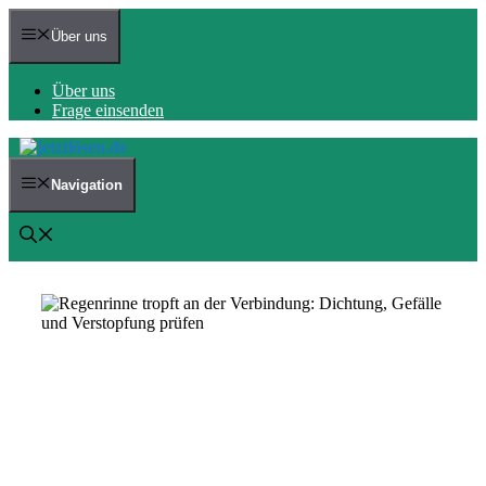
Zum
Inhalt
Über uns
springen
Über uns
Frage einsenden
Navigation