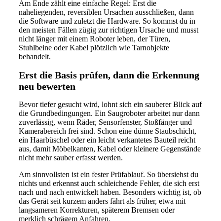
Am Ende zählt eine einfache Regel: Erst die
naheliegenden, reversiblen Ursachen ausschließen, dann
die Software und zuletzt die Hardware. So kommst du in
den meisten Fällen zügig zur richtigen Ursache und musst
nicht länger mit einem Roboter leben, der Türen,
Stuhlbeine oder Kabel plötzlich wie Tarnobjekte
behandelt.
Erst die Basis prüfen, dann die Erkennung
neu bewerten
Bevor tiefer gesucht wird, lohnt sich ein sauberer Blick auf
die Grundbedingungen. Ein Saugroboter arbeitet nur dann
zuverlässig, wenn Räder, Sensorfenster, Stoßfänger und
Kamerabereich frei sind. Schon eine dünne Staubschicht,
ein Haarbüschel oder ein leicht verkantetes Bauteil reicht
aus, damit Möbelkanten, Kabel oder kleinere Gegenstände
nicht mehr sauber erfasst werden.
Am sinnvollsten ist ein fester Prüfablauf. So übersiehst du
nichts und erkennst auch schleichende Fehler, die sich erst
nach und nach entwickelt haben. Besonders wichtig ist, ob
das Gerät seit kurzem anders fährt als früher, etwa mit
langsameren Korrekturen, späterem Bremsen oder
merklich schrägem Anfahren.