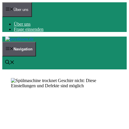
Zum
Inhalt
Über uns
springen
Über uns
Frage einsenden
Navigation