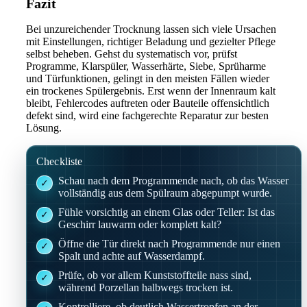
Fazit
Bei unzureichender Trocknung lassen sich viele Ursachen
mit Einstellungen, richtiger Beladung und gezielter Pflege
selbst beheben. Gehst du systematisch vor, prüfst
Programme, Klarspüler, Wasserhärte, Siebe, Sprüharme
und Türfunktionen, gelingt in den meisten Fällen wieder
ein trockenes Spülergebnis. Erst wenn der Innenraum kalt
bleibt, Fehlercodes auftreten oder Bauteile offensichtlich
defekt sind, wird eine fachgerechte Reparatur zur besten
Lösung.
Checkliste
Schau nach dem Programmende nach, ob das Wasser
vollständig aus dem Spülraum abgepumpt wurde.
Fühle vorsichtig an einem Glas oder Teller: Ist das
Geschirr lauwarm oder komplett kalt?
Öffne die Tür direkt nach Programmende nur einen
Spalt und achte auf Wasserdampf.
Prüfe, ob vor allem Kunststoffteile nass sind,
während Porzellan halbwegs trocken ist.
Kontrolliere, ob deutlich Wassertropfen an der