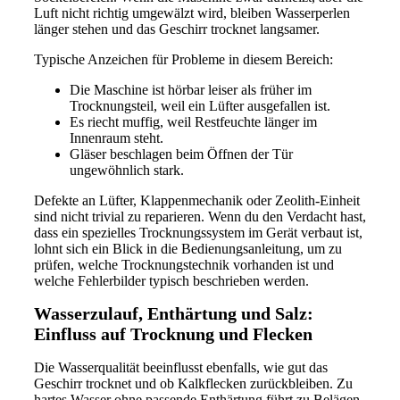
Luft nicht richtig umgewälzt wird, bleiben Wasserperlen
länger stehen und das Geschirr trocknet langsamer.
Typische Anzeichen für Probleme in diesem Bereich:
Die Maschine ist hörbar leiser als früher im
Trocknungsteil, weil ein Lüfter ausgefallen ist.
Es riecht muffig, weil Restfeuchte länger im
Innenraum steht.
Gläser beschlagen beim Öffnen der Tür
ungewöhnlich stark.
Defekte an Lüfter, Klappenmechanik oder Zeolith-Einheit
sind nicht trivial zu reparieren. Wenn du den Verdacht hast,
dass ein spezielles Trocknungssystem im Gerät verbaut ist,
lohnt sich ein Blick in die Bedienungsanleitung, um zu
prüfen, welche Trocknungstechnik vorhanden ist und
welche Fehlerbilder typisch beschrieben werden.
Wasserzulauf, Enthärtung und Salz:
Einfluss auf Trocknung und Flecken
Die Wasserqualität beeinflusst ebenfalls, wie gut das
Geschirr trocknet und ob Kalkflecken zurückbleiben. Zu
hartes Wasser ohne passende Enthärtung führt zu Belägen,