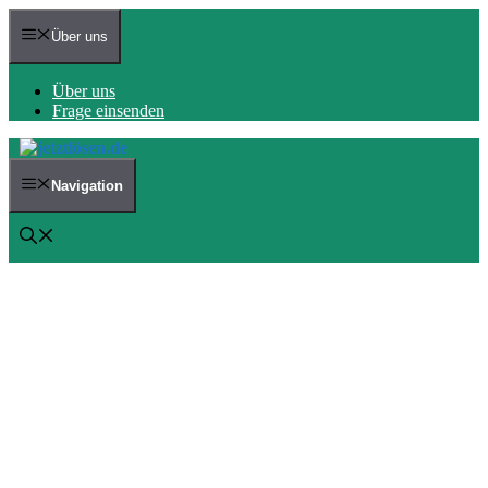
Zum
Inhalt
Über uns
springen
Über uns
Frage einsenden
Navigation