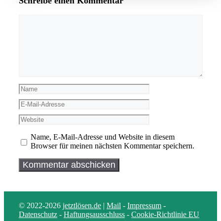
Schreibe einen Kommentar
Kommentar
Name
E-
Mail-
Website
Adresse
Name, E-Mail-Adresse und Website in diesem
Browser für meinen nächsten Kommentar speichern.
© 2022-2026
jetztlösen.de
|
Mail
-
Impressum
-
Datenschutz
-
Haftungsausschluss
-
Cookie-Richtlinie EU