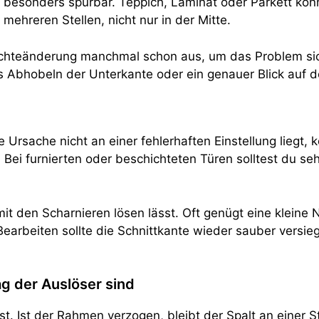
 besonders spürbar. Teppich, Laminat oder Parkett könn
mehreren Stellen, nicht nur in der Mitte.
euchteänderung manchmal schon aus, um das Problem sic
es Abhobeln der Unterkante oder ein genauer Blick auf 
e Ursache nicht an einer fehlerhaften Einstellung liegt,
 Bei furnierten oder beschichteten Türen solltest du seh
t den Scharnieren lösen lässt. Oft genügt eine kleine Na
rbeiten sollte die Schnittkante wieder sauber versiege
g der Auslöser sind
t. Ist der Rahmen verzogen, bleibt der Spalt an einer S