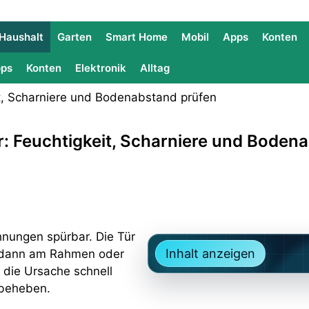
Haushalt
Garten
Smart Home
Mobil
Apps
Konten
ps
Konten
Elektronik
Alltag
: Feuchtigkeit, Scharniere und Boden
hnungen spürbar. Die Tür
Inhalt anzeigen
ibt dann am Rahmen oder
h die Ursache schnell
 beheben.