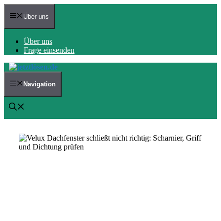
Zum
Inhalt
Über uns
springen
Über uns
Frage einsenden
Navigation