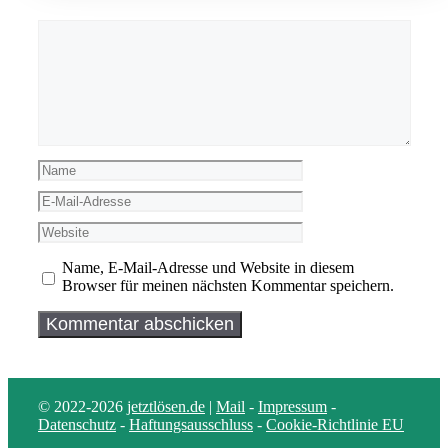
Kommentar
Name
E-
Mail-
Website
Adresse
Name, E-Mail-Adresse und Website in diesem
Browser für meinen nächsten Kommentar speichern.
© 2022-2026
jetztlösen.de
|
Mail
-
Impressum
-
Datenschutz
-
Haftungsausschluss
-
Cookie-Richtlinie EU