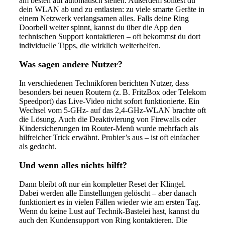
am besten auf automatisch stellen. Außerdem solltest du
dein WLAN ab und zu entlasten: zu viele smarte Geräte in
einem Netzwerk verlangsamen alles. Falls deine Ring
Doorbell weiter spinnt, kannst du über die App den
technischen Support kontaktieren – oft bekommst du dort
individuelle Tipps, die wirklich weiterhelfen.
Was sagen andere Nutzer?
In verschiedenen Technikforen berichten Nutzer, dass
besonders bei neuen Routern (z. B. FritzBox oder Telekom
Speedport) das Live-Video nicht sofort funktionierte. Ein
Wechsel vom 5-GHz- auf das 2,4-GHz-WLAN brachte oft
die Lösung. Auch die Deaktivierung von Firewalls oder
Kindersicherungen im Router-Menü wurde mehrfach als
hilfreicher Trick erwähnt. Probier’s aus – ist oft einfacher
als gedacht.
Und wenn alles nichts hilft?
Dann bleibt oft nur ein kompletter Reset der Klingel.
Dabei werden alle Einstellungen gelöscht – aber danach
funktioniert es in vielen Fällen wieder wie am ersten Tag.
Wenn du keine Lust auf Technik-Bastelei hast, kannst du
auch den Kundensupport von Ring kontaktieren. Die