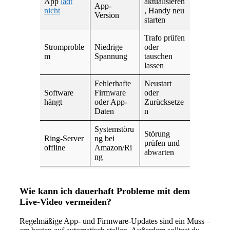
App
lädt
aktualisieren
App-
nicht
, Handy neu
Version
starten
Trafo prüfen
Stromproble
Niedrige
oder
m
Spannung
tauschen
lassen
Fehlerhafte
Neustart
Software
Firmware
oder
hängt
oder App-
Zurücksetze
Daten
n
Systemstöru
Störung
Ring-Server
ng bei
prüfen und
offline
Amazon/Ri
abwarten
ng
Wie kann ich dauerhaft Probleme mit dem
Live-Video vermeiden?
Regelmäßige App- und Firmware-Updates sind ein Muss –