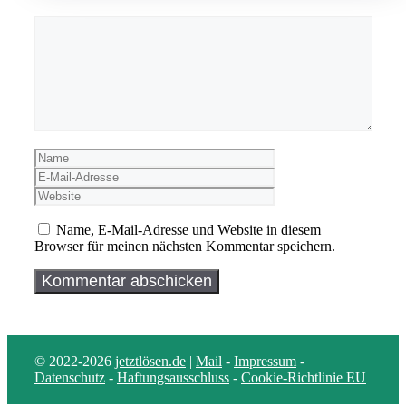
Kommentar
Name
E-
Mail-
Website
Adresse
Name, E-Mail-Adresse und Website in diesem
Browser für meinen nächsten Kommentar speichern.
© 2022-2026
jetztlösen.de
|
Mail
-
Impressum
-
Datenschutz
-
Haftungsausschluss
-
Cookie-Richtlinie EU