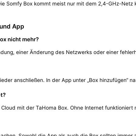
kt: Die Somfy Box kommt meist nur mit dem 2,4-GHz-Netz
 und App
ox nicht mehr?
ndung, einer Änderung des Netzwerks oder einer fehlerh
der anschließen. In der App unter „Box hinzufügen“ n
et?
e Cloud mit der TaHoma Box. Ohne Internet funktioniert 
Ursachen. Sowohl die App als auch die Box sollten immer