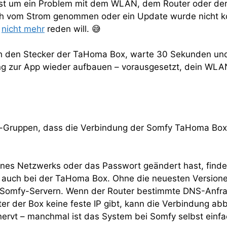
eist um ein Problem mit dem WLAN, dem Router oder der
ch vom Strom genommen oder ein Update wurde nicht kor
r
nicht mehr
reden will. 😅
ieh den Stecker der TaHoma Box, warte 30 Sekunden und
ng zur App wieder aufbauen – vorausgesetzt, dein WLAN 
ok-Gruppen, dass die Verbindung der Somfy TaHoma Box
es Netzwerks oder das Passwort geändert hast, findet
 – auch bei der TaHoma Box. Ohne die neuesten Version
 Somfy-Servern. Wenn der Router bestimmte DNS-Anfragen
er der Box keine feste IP gibt, kann die Verbindung a
nervt – manchmal ist das System bei Somfy selbst einfac