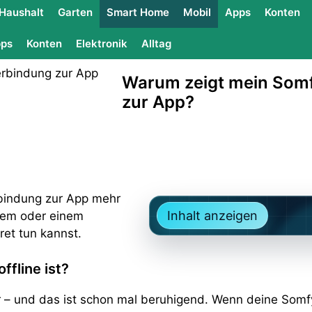
Haushalt
Garten
Smart Home
Mobil
Apps
Konten
ps
Konten
Elektronik
Alltag
Warum zeigt mein Som
zur App?
bindung zur App mehr
Inhalt anzeigen
blem oder einem
ret tun kannst.
fline ist?
 dir – und das ist schon mal beruhigend. Wenn deine Som