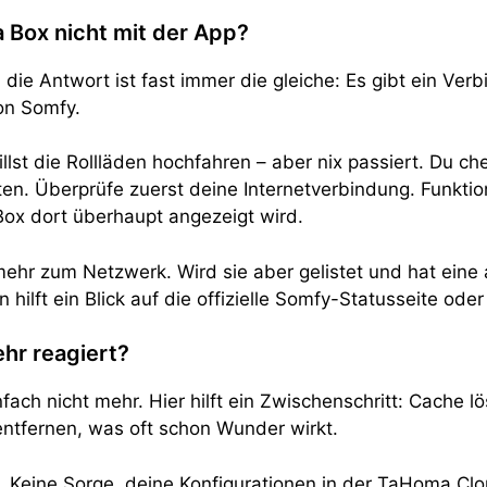
Box nicht mit der App?
ie Antwort ist fast immer die gleiche: Es gibt ein Ve
on Somfy.
illst die Rollläden hochfahren – aber nix passiert. Du c
etten. Überprüfe zuerst deine Internetverbindung. Funk
Box dort überhaupt angezeigt wird.
 mehr zum Netzwerk. Wird sie aber gelistet und hat eine
 hilft ein Blick auf die offizielle Somfy-Statusseite ode
hr reagiert?
infach nicht mehr. Hier hilft ein Zwischenschritt: Cache 
ntfernen, was oft schon Wunder wirkt.
ren. Keine Sorge, deine Konfigurationen in der TaHoma C