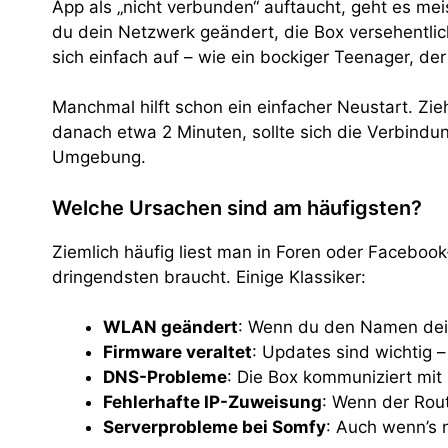
App als „nicht verbunden“ auftaucht, geht es m
du dein Netzwerk geändert, die Box versehentli
sich einfach auf – wie ein bockiger Teenager, de
Manchmal hilft schon ein einfacher Neustart. Z
danach etwa 2 Minuten, sollte sich die Verbindu
Umgebung.
Welche Ursachen sind am häufigsten?
Ziemlich häufig liest man in Foren oder Facebo
dringendsten braucht. Einige Klassiker:
WLAN geändert
: Wenn du den Namen dein
Firmware veraltet
: Updates sind wichtig
DNS-Probleme
: Die Box kommuniziert mit
Fehlerhafte IP-Zuweisung
: Wenn der Rout
Serverprobleme bei Somfy
: Auch wenn’s 