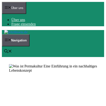
Zum
Inhalt
Über uns
springen
Über uns
Frage einsenden
Navigation