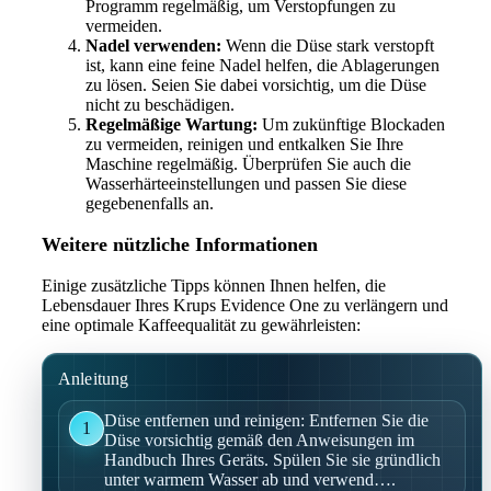
Programm regelmäßig, um Verstopfungen zu
vermeiden.
Nadel verwenden:
Wenn die Düse stark verstopft
ist, kann eine feine Nadel helfen, die Ablagerungen
zu lösen. Seien Sie dabei vorsichtig, um die Düse
nicht zu beschädigen.
Regelmäßige Wartung:
Um zukünftige Blockaden
zu vermeiden, reinigen und entkalken Sie Ihre
Maschine regelmäßig. Überprüfen Sie auch die
Wasserhärteeinstellungen und passen Sie diese
gegebenenfalls an.
Weitere nützliche Informationen
Einige zusätzliche Tipps können Ihnen helfen, die
Lebensdauer Ihres Krups Evidence One zu verlängern und
eine optimale Kaffeequalität zu gewährleisten:
Anleitung
Düse entfernen und reinigen: Entfernen Sie die
1
Düse vorsichtig gemäß den Anweisungen im
Handbuch Ihres Geräts. Spülen Sie sie gründlich
unter warmem Wasser ab und verwend….