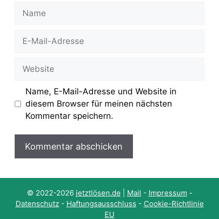
Name
E-
Mail-
Adresse
Website
Name, E-Mail-Adresse und Website in
diesem Browser für meinen nächsten
Kommentar speichern.
© 2022-2026
jetztlösen.de
|
Mail
-
Impressum
-
Datenschutz
-
Haftungsausschluss
-
Cookie-Richtlinie
EU