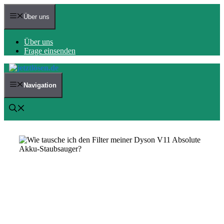
Zum
Inhalt
Über uns
springen
Über uns
Frage einsenden
Navigation