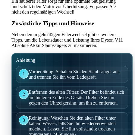
Ein sauberer Filter sorgt für eine optimale Saugleistung
und schützt den Motor vor Überhitzung. Verpassen Sie
nicht den regelmäßigen Wechsel!
Zusätzliche Tipps und Hinweise
Neben dem regelmäßigen Filterwechsel gibt es weitere
Tipps, um die Lebensdauer und Leistung Ihres Dyson V11
Absolute Akku-Staubsaugers zu maximieren:
Anleitung
Vorbereitung: Schalten Sie den Staubsauger aus
1
und trennen Sie ihn vom Ladegerät.
Entfernen des alten Filters: Der Filter befindet sich
2
am hinteren Ende des Geräts. Drehen Sie ihn
gegen den Uhrzeigersinn, um ihn zu entfernen.
Reinigung: Waschen Sie den alten Filter unter
3
kaltem Wasser, falls Sie ihn wiederverwenden
möchten. Lassen Sie ihn vollständig trocknen
(mindestens 24 Stunden).