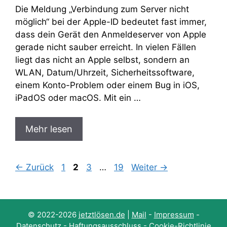
Die Meldung „Verbindung zum Server nicht
möglich“ bei der Apple-ID bedeutet fast immer,
dass dein Gerät den Anmeldeserver von Apple
gerade nicht sauber erreicht. In vielen Fällen
liegt das nicht an Apple selbst, sondern an
WLAN, Datum/Uhrzeit, Sicherheitssoftware,
einem Konto-Problem oder einem Bug in iOS,
iPadOS oder macOS. Mit ein …
Mehr lesen
Seite
Seite
Seite
Seite
←
Zurück
1
2
3
…
19
Weiter
→
© 2022-2026
jetztlösen.de
|
Mail
-
Impressum
-
Datenschutz
-
Haftungsausschluss
-
Cookie-Richtlinie