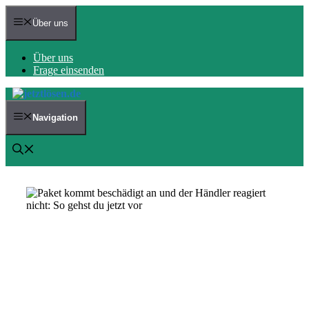
Zum
Inhalt
Über uns
springen
Über uns
Frage einsenden
Navigation