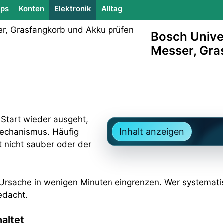
ps
Konten
Elektronik
Alltag
Bosch Univer
Messer, Gra
Start wieder ausgeht,
Inhalt anzeigen
mechanismus. Häufig
 nicht sauber oder der
die Ursache in wenigen Minuten eingrenzen. Wer systemat
gedacht.
altet