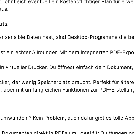
lohnt sich eventuell ein kostenpflichtiger Plan für erwe
aus.
utz
 sensible Daten hast, sind Desktop-Programme die be
st ein echter Allrounder. Mit dem integrierten PDF-Ex
 ein virtueller Drucker. Du öffnest einfach dein Dokum
cker, der wenig Speicherplatz braucht. Perfekt für älter
, aber mit umfangreichen Funktionen zur PDF-Erstellung
umwandeln? Kein Problem, auch dafür gibt es tolle App
 Dokumenten direkt in PDFs um. Ideal für Quittungen od