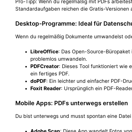
Pro-Tipp: Wenn du regelmäßig mit PDFs arbeitest, 
Standardaufgaben reichen die Gratis-Versionen 
Desktop-Programme: Ideal für Datensch
Wenn du regelmäßig Dokumente umwandelst oder
LibreOffice
: Das Open-Source-Büropaket i
problemlos umwandeln.
PDFCreator
: Dieses Tool funktioniert wie
ein fertiges PDF.
doPDF
: Ein leichter und einfacher PDF-Dru
Foxit Reader
: Ursprünglich ein PDF-Reader
Mobile Apps: PDFs unterwegs erstellen
Du bist unterwegs und musst spontan eine Datei 
Adobe Scan
: Diese App wandelt Fotos von