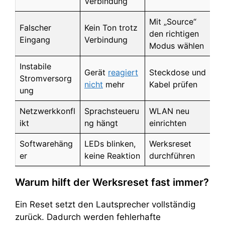
Verbindung
Mit „Source“
Falscher
Kein Ton trotz
den richtigen
Eingang
Verbindung
Modus wählen
Instabile
Gerät
reagiert
Steckdose und
Stromversorg
nicht
mehr
Kabel prüfen
ung
Netzwerkkonfl
Sprachsteueru
WLAN neu
ikt
ng hängt
einrichten
Softwarehäng
LEDs blinken,
Werksreset
er
keine Reaktion
durchführen
Warum hilft der Werksreset fast immer?
Ein Reset setzt den Lautsprecher vollständig
zurück. Dadurch werden fehlerhafte