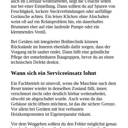
auch im Leerlauf weiterarbeitet, liegt die Ursache selten
nur bei einer Einstellung. Dann solltest du auf Spuren von
Feuchtigkeit, lockere Steckverbindungen oder auffällige
Geräusche achten. Ein leises Klicken ohne Abschalten
weist oft auf ein Relaisproblem hin, ein dauerhaftes
Brummen eher auf eine laufende Pumpe oder ein
klemmendes Ventil.
Bei Geräten mit integrierter Brühtechnik können
Rückstände im Inneren ebenfalls dafür sorgen, dass der
Vorgang nicht sauber endet. Dann hilft eine gründliche
Pflege der entnehmbaren Baugruppen, bevor du an einen
technischen Defekt denkst.
Wann sich ein Serviceeinsatz lohnt
Ein Fachbetrieb ist sinnvoll, wenn die Maschine nach dem
Reset immer wieder in denselben Zustand fällt, innen
verschmort riecht oder deutlich hörbar weiterarbeitet,
obwohl sie abgeschaltet wurde. Auch wenn du das
Gehäuse nicht öffnen möchtest, ist das die sichere Grenze.
Vor allem bei Geräten mit fest verbauten
Heizkomponenten ist Eigenreparatur riskant.
Vor dem Weggeben solltest du den Fehler möglichst genau