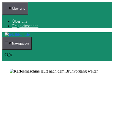
Zum
Inhalt
Über uns
springen
Über uns
Frage einsenden
Navigation