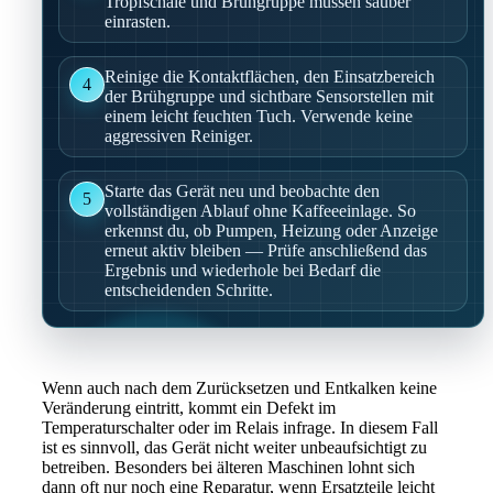
Tropfschale und Brühgruppe müssen sauber
einrasten.
Reinige die Kontaktflächen, den Einsatzbereich
4
der Brühgruppe und sichtbare Sensorstellen mit
einem leicht feuchten Tuch. Verwende keine
aggressiven Reiniger.
Starte das Gerät neu und beobachte den
5
vollständigen Ablauf ohne Kaffeeeinlage. So
erkennst du, ob Pumpen, Heizung oder Anzeige
erneut aktiv bleiben — Prüfe anschließend das
Ergebnis und wiederhole bei Bedarf die
entscheidenden Schritte.
Wenn auch nach dem Zurücksetzen und Entkalken keine
Veränderung eintritt, kommt ein Defekt im
Temperaturschalter oder im Relais infrage. In diesem Fall
ist es sinnvoll, das Gerät nicht weiter unbeaufsichtigt zu
betreiben. Besonders bei älteren Maschinen lohnt sich
dann oft nur noch eine Reparatur, wenn Ersatzteile leicht