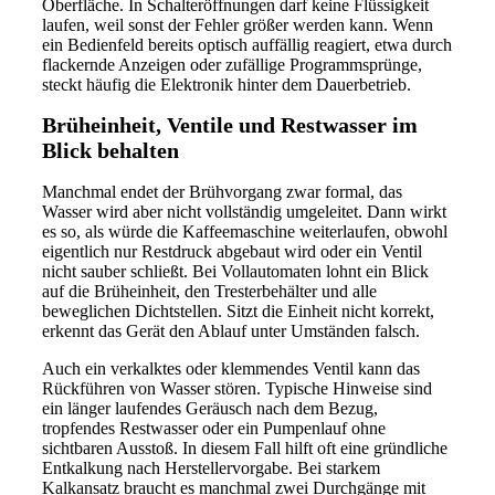
Oberfläche. In Schalteröffnungen darf keine Flüssigkeit
laufen, weil sonst der Fehler größer werden kann. Wenn
ein Bedienfeld bereits optisch auffällig reagiert, etwa durch
flackernde Anzeigen oder zufällige Programmsprünge,
steckt häufig die Elektronik hinter dem Dauerbetrieb.
Brüheinheit, Ventile und Restwasser im
Blick behalten
Manchmal endet der Brühvorgang zwar formal, das
Wasser wird aber nicht vollständig umgeleitet. Dann wirkt
es so, als würde die Kaffeemaschine weiterlaufen, obwohl
eigentlich nur Restdruck abgebaut wird oder ein Ventil
nicht sauber schließt. Bei Vollautomaten lohnt ein Blick
auf die Brüheinheit, den Tresterbehälter und alle
beweglichen Dichtstellen. Sitzt die Einheit nicht korrekt,
erkennt das Gerät den Ablauf unter Umständen falsch.
Auch ein verkalktes oder klemmendes Ventil kann das
Rückführen von Wasser stören. Typische Hinweise sind
ein länger laufendes Geräusch nach dem Bezug,
tropfendes Restwasser oder ein Pumpenlauf ohne
sichtbaren Ausstoß. In diesem Fall hilft oft eine gründliche
Entkalkung nach Herstellervorgabe. Bei starkem
Kalkansatz braucht es manchmal zwei Durchgänge mit