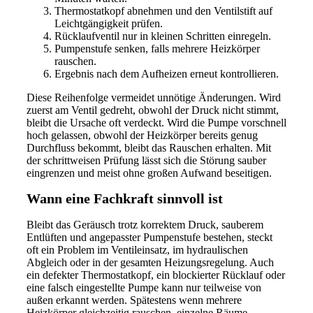
Thermostatkopf abnehmen und den Ventilstift auf
Leichtgängigkeit prüfen.
Rücklaufventil nur in kleinen Schritten einregeln.
Pumpenstufe senken, falls mehrere Heizkörper
rauschen.
Ergebnis nach dem Aufheizen erneut kontrollieren.
Diese Reihenfolge vermeidet unnötige Änderungen. Wird
zuerst am Ventil gedreht, obwohl der Druck nicht stimmt,
bleibt die Ursache oft verdeckt. Wird die Pumpe vorschnell
hoch gelassen, obwohl der Heizkörper bereits genug
Durchfluss bekommt, bleibt das Rauschen erhalten. Mit
der schrittweisen Prüfung lässt sich die Störung sauber
eingrenzen und meist ohne großen Aufwand beseitigen.
Wann eine Fachkraft sinnvoll ist
Bleibt das Geräusch trotz korrektem Druck, sauberem
Entlüften und angepasster Pumpenstufe bestehen, steckt
oft ein Problem im Ventileinsatz, im hydraulischen
Abgleich oder in der gesamten Heizungsregelung. Auch
ein defekter Thermostatkopf, ein blockierter Rücklauf oder
eine falsch eingestellte Pumpe kann nur teilweise von
außen erkannt werden. Spätestens wenn mehrere
Heizkörper gleichzeitig rauschen, einzelne Räume