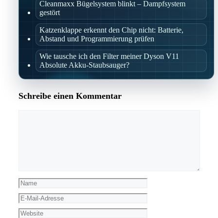
Cleanmaxx Bügelsystem blinkt – Dampfsystem
gestört
Katzenklappe erkennt den Chip nicht: Batterie,
Abstand und Programmierung prüfen
Wie tausche ich den Filter meiner Dyson V11
Absolute Akku-Staubsauger?
Schreibe einen Kommentar
Kommentar
Name
E-
Mail-
Website
Adresse