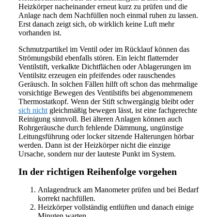
Heizkörper nacheinander erneut kurz zu prüfen und die
Anlage nach dem Nachfüllen noch einmal ruhen zu lassen.
Erst danach zeigt sich, ob wirklich keine Luft mehr
vorhanden ist.
Schmutzpartikel im Ventil oder im Rücklauf können das
Strömungsbild ebenfalls stören. Ein leicht flatternder
Ventilstift, verkalkte Dichtflächen oder Ablagerungen im
Ventilsitz erzeugen ein pfeifendes oder rauschendes
Geräusch. In solchen Fällen hilft oft schon das mehrmalige
vorsichtige Bewegen des Ventilstifts bei abgenommenem
Thermostatkopf. Wenn der Stift schwergängig bleibt oder
sich nicht
gleichmäßig bewegen lässt, ist eine fachgerechte
Reinigung sinnvoll. Bei älteren Anlagen können auch
Rohrgeräusche durch fehlende Dämmung, ungünstige
Leitungsführung oder locker sitzende Halterungen hörbar
werden. Dann ist der Heizkörper nicht die einzige
Ursache, sondern nur der lauteste Punkt im System.
In der richtigen Reihenfolge vorgehen
Anlagendruck am Manometer prüfen und bei Bedarf
korrekt nachfüllen.
Heizkörper vollständig entlüften und danach einige
Minuten warten.