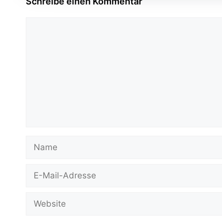
Schreibe einen Kommentar
Kommentar
Name
E-
Mail-
Adresse
Website