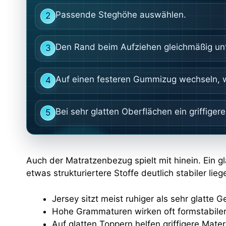
Passende Steghöhe auswählen.
2
Den Rand beim Aufziehen gleichmäßig un
3
Auf einen festeren Gummizug wechseln, w
4
Bei sehr glatten Oberflächen ein griffiger
5
Auch der Matratzenbezug spielt mit hinein. Ein 
etwas strukturiertere Stoffe deutlich stabiler lieg
Jersey sitzt meist ruhiger als sehr glatte 
Hohe Grammaturen wirken oft formstabiler
Auf glatten Toppern helfen griffigere Mater